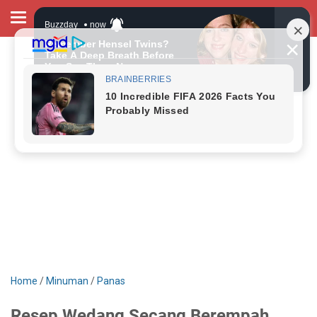
Home
/
Minuman
/
Panas
Resep Wedang Secang Berempah,