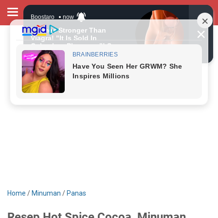
Home
/
Minuman
/
Panas
Resep Hot Spice Cocoa, Minuman