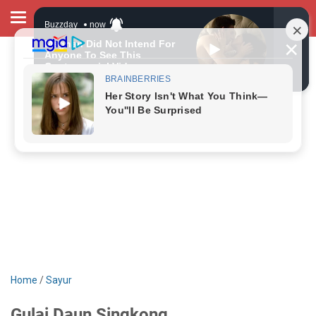
Home
/
Sayur
Gulai Daun Singkong