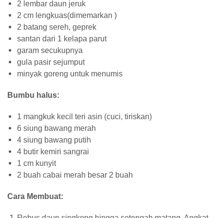
2 lembar daun jeruk
2 cm lengkuas(dimemarkan )
2 batang sereh, geprek
santan dari 1 kelapa parut
garam secukupnya
gula pasir sejumput
minyak goreng untuk menumis
Bumbu halus:
1 mangkuk kecil teri asin (cuci, tiriskan)
6 siung bawang merah
4 siung bawang putih
4 butir kemiri sangrai
1 cm kunyit
2 buah cabai merah besar 2 buah
Cara Membuat:
Rebus daun singkong hingga setengah matang. Angkat,