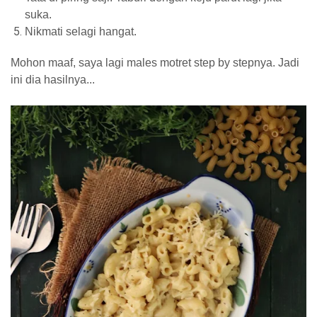
suka.
Nikmati selagi hangat.
Mohon maaf, saya lagi males motret step by stepnya. Jadi
ini dia hasilnya...