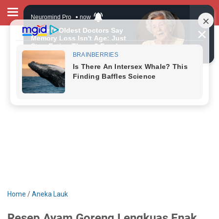
Home
/
Aneka Lauk
Resep Ayam Goreng Lengkuas Enak