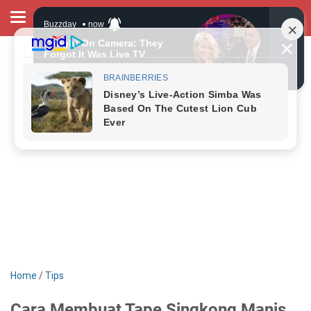
Home
/
Tips
Cara Membuat Tape Singkong Manis