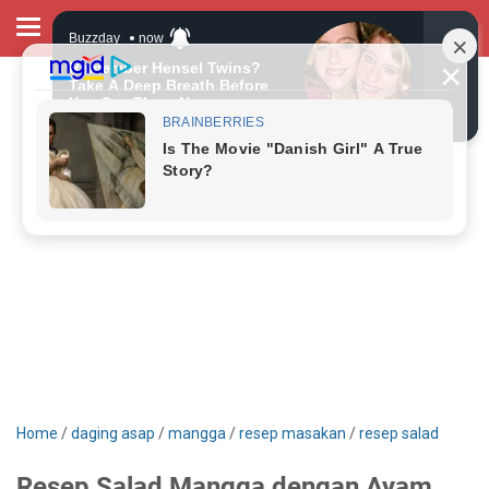
Home
/
daging asap
/
mangga
/
resep masakan
/
resep salad
Resep Salad Mangga dengan Ayam