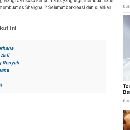
g wangi dan susu kental manis yang legit membuat haus
 membuat es Shanghai ? Selamat berkreasi dan silahkan
ut Ini
erhana
Asli
g Renyah
hana
g