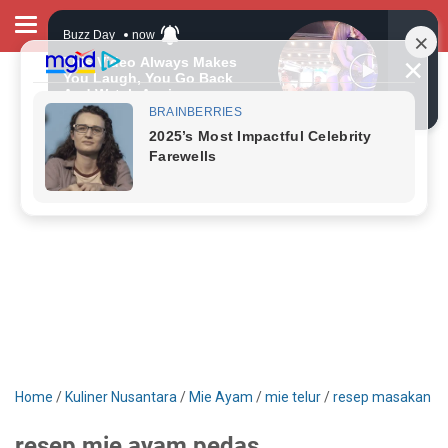
Home
/
Kuliner Nusantara
/
Mie Ayam
/
mie telur
/
resep masakan
resep mie ayam pedas