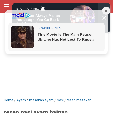
Home
/
Ayam
/
masakan ayam
/
Nasi
/
resep masakan
resep nasi ayam hainan