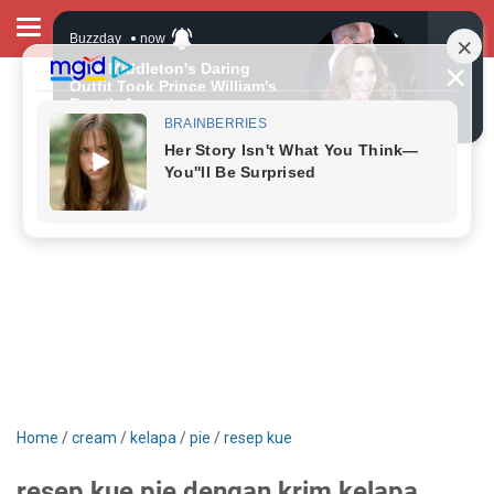
Home
/
cream
/
kelapa
/
pie
/
resep kue
resep kue pie dengan krim kelapa