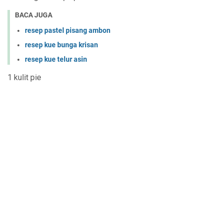
BACA JUGA
resep pastel pisang ambon
resep kue bunga krisan
resep kue telur asin
1 kulit pie