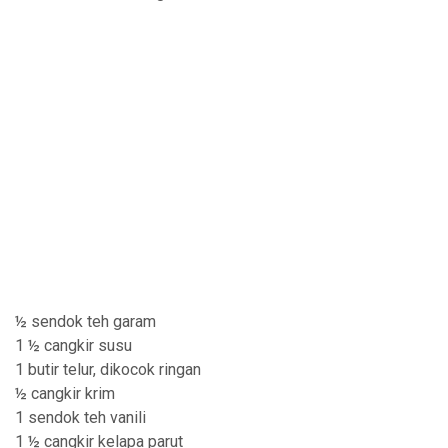
½ sendok teh garam
1 ½ cangkir susu
1 butir telur, dikocok ringan
½ cangkir krim
1 sendok teh vanili
1 ½ cangkir kelapa parut